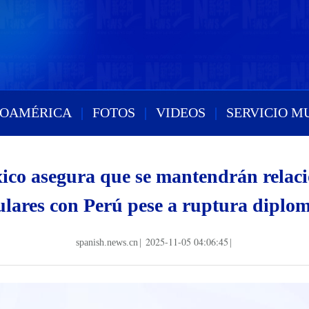
ROAMÉRICA
|
FOTOS
|
VIDEOS
|
SERVICIO M
ico asegura que se mantendrán relaci
ulares con Perú pese a ruptura diplom
2025-11-05 04:06:45
spanish.news.cn
|
|