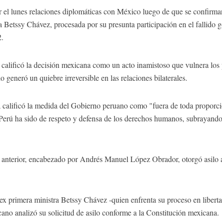
 el lunes relaciones diplomáticas con México luego de que se confirma
tra Betssy Chávez, procesada por su presunta participación en el fallido 
2.
 calificó la decisión mexicana como un acto inamistoso que vulnera los 
 generó un quiebre irreversible en las relaciones bilaterales.
 calificó la medida del Gobierno peruano como "fuera de toda proporció
n Perú ha sido de respeto y defensa de los derechos humanos, subrayando
anterior, encabezado por Andrés Manuel López Obrador, otorgó asilo a 
a ex primera ministra Betssy Chávez -quien enfrenta su proceso en liber
no analizó su solicitud de asilo conforme a la Constitución mexicana.