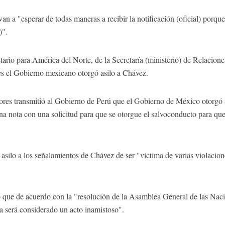
an a "esperar de todas maneras a recibir la notificación (oficial) porq
)".
etario para América del Norte, de la Secretaría (ministerio) de Relacio
es el Gobierno mexicano otorgó asilo a Chávez.
ores transmitió al Gobierno de Perú que el Gobierno de México otorgó 
a nota con una solicitud para que se otorgue el salvoconducto para que 
 asilo a los señalamientos de Chávez de ser "víctima de varias violacio
ó que de acuerdo con la "resolución de la Asamblea General de las Naci
ca será considerado un acto inamistoso".