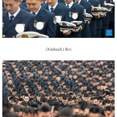
(Xinhua/Li Bo)