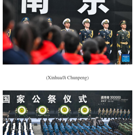
(Xinhua/Ji Chunpeng)