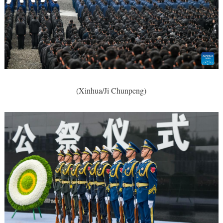
(Xinhua/Ji Chunpeng)