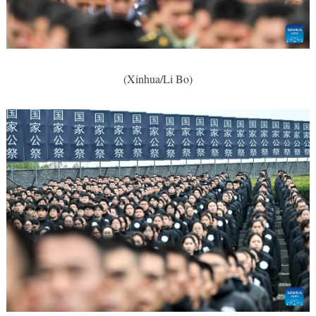
(Xinhua/Li Bo)