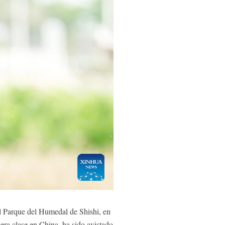
 Parque del Humedal de Shishi, en
mera clase en China, ha sido avistado