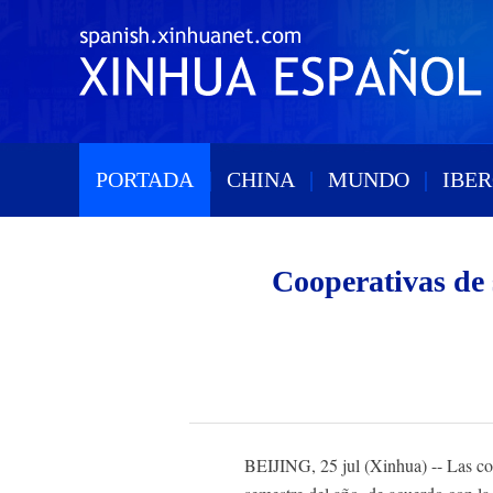
PORTADA
|
CHINA
|
MUNDO
|
IBE
Cooperativas de 
BEIJING, 25 jul (Xinhua) -- Las co