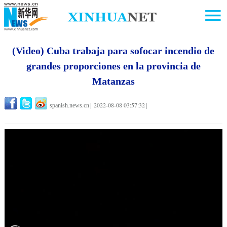
(Video) Cuba trabaja para sofocar incendio de
grandes proporciones en la provincia de
Matanzas
2022-08-08 03:57:32
spanish.news.cn
|
|