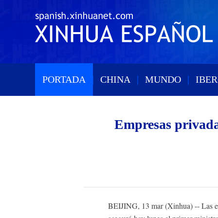
PORTADA
|
CHINA
|
MUNDO
|
IBE
Empresas privada
BEIJING, 13 mar (Xinhua) -- Las em