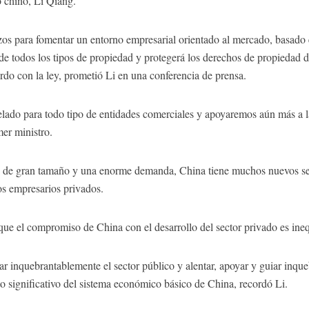
o chino, Li Qiang.
zos para fomentar un entorno empresarial orientado al mercado, basado e
 de todos los tipos de propiedad y protegerá los derechos de propiedad d
rdo con la ley, prometió Li en una conferencia de prensa.
ado para todo tipo de entidades comerciales y apoyaremos aún más a l
mer ministro.
o de gran tamaño y una enorme demanda, China tiene muchos nuevos sect
os empresarios privados.
que el compromiso de China con el desarrollo del sector privado es ine
lar inquebrantablemente el sector público y alentar, apoyar y guiar inqu
to significativo del sistema económico básico de China, recordó Li.