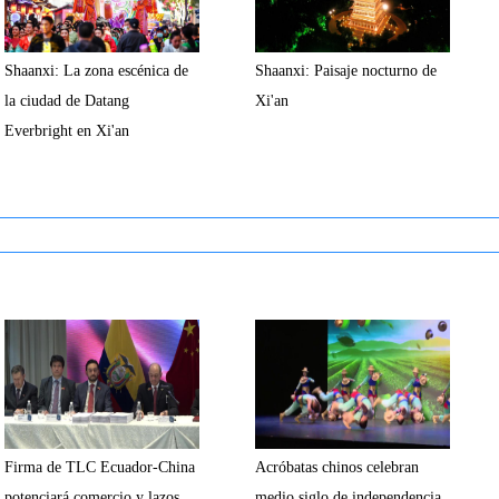
Shaanxi: La zona escénica de
Shaanxi: Paisaje nocturno de
la ciudad de Datang
Xi'an
Everbright en Xi'an
Firma de TLC Ecuador-China
Acróbatas chinos celebran
potenciará comercio y lazos,
medio siglo de independencia