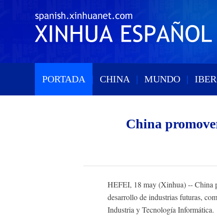
PORTADA
|
CHINA
|
MUNDO
|
IBE
China promoverá
HEFEI, 18 may (Xinhua) -- China prom
desarrollo de industrias futuras, c
Industria y Tecnología Informática.