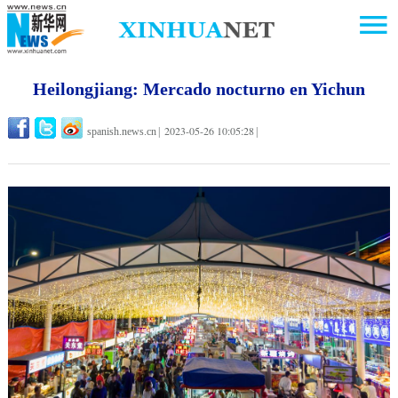
Heilongjiang: Mercado nocturno en Yichun
2023-05-26 10:05:28
spanish.news.cn
|
|