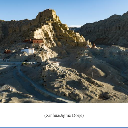
(Xinhua/Jigme Dorje)