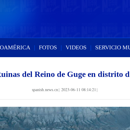
ROAMÉRICA
|
FOTOS
|
VIDEOS
|
SERVICIO M
Ruinas del Reino de Guge en distrito 
2023-06-11 08:14:21
spanish.news.cn
|
|