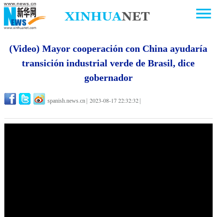
(Video) Mayor cooperación con China ayudaría
transición industrial verde de Brasil, dice
gobernador
2023-08-17 22:32:32
spanish.news.cn
|
|