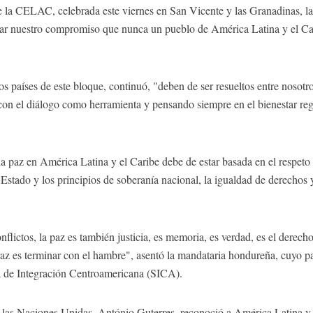
de la CELAC, celebrada este viernes en San Vicente y las Granadinas, 
car nuestro compromiso que nunca un pueblo de América Latina y el Car
os países de este bloque, continuó, "deben de ser resueltos entre nosotr
 con el diálogo como herramienta y pensando siempre en el bienestar reg
a paz en América Latina y el Caribe debe de estar basada en el respeto a
 Estado y los principios de soberanía nacional, la igualdad de derechos y
flictos, la paz es también justicia, es memoria, es verdad, es el derecho 
 paz es terminar con el hambre", asentó la mandataria hondureña, cuyo p
a de Integración Centroamericana (SICA).
de las Naciones Unidas, António Guterres, reconoció a América Latina y