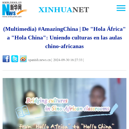
(Multimedia) #AmazingChina | De "Hola África"
a "Hola China": Uniendo culturas en las aulas
chino-africanas
2024-09-30 16:27:33
spanish.news.cn
|
|