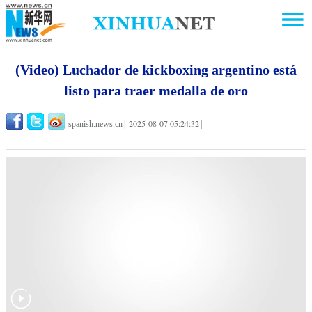
(Video) Luchador de kickboxing argentino está
listo para traer medalla de oro
2025-08-07 05:24:32
spanish.news.cn
|
|