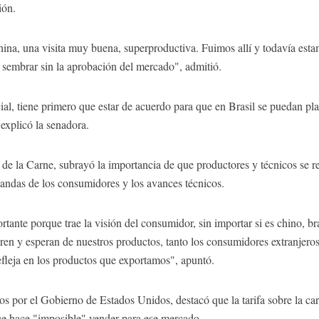
ión.
ina, una visita muy buena, superproductiva. Fuimos allí y todavía estam
 sembrar sin la aprobación del mercado", admitió.
al, tiene primero que estar de acuerdo para que en Brasil se puedan pl
explicó la senadora.
de la Carne, subrayó la importancia de que productores y técnicos se r
andas de los consumidores y los avances técnicos.
ante porque trae la visión del consumidor, sin importar si es chino, br
ren y esperan de nuestros productos, tanto los consumidores extranjero
refleja en los productos que exportamos", apuntó.
os por el Gobierno de Estados Unidos, destacó que la tarifa sobre la car
que hace "imposible" vender para ese mercado.