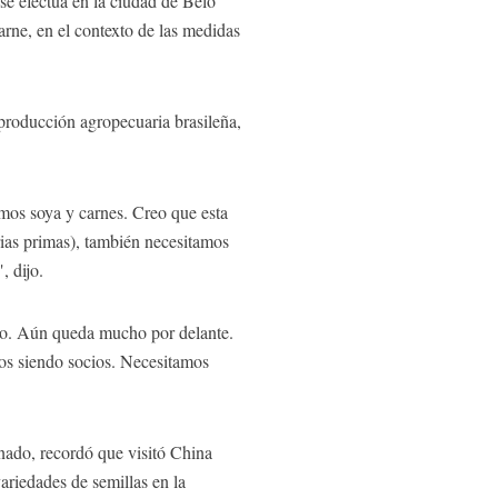
se efectúa en la ciudad de Belo
arne, en el contexto de las medidas
 producción agropecuaria brasileña,
amos soya y carnes. Creo que esta
erias primas), también necesitamos
, dijo.
amo. Aún queda mucho por delante.
mos siendo socios. Necesitamos
nado, recordó que visitó China
variedades de semillas en la