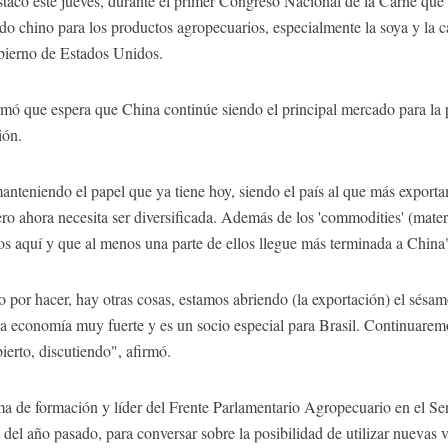
acó este jueves, durante el primer Congreso Nacional de la Carne que 
do chino para los productos agropecuarios, especialmente la soya y la c
obierno de Estados Unidos.
irmó que espera que China continúe siendo el principal mercado para la
ión.
anteniendo el papel que ya tiene hoy, siendo el país al que más export
pero ahora necesita ser diversificada. Además de los 'commodities' (mat
os aquí y que al menos una parte de ellos llegue más terminada a China"
 por hacer, hay otras cosas, estamos abriendo (la exportación) el sés
na economía muy fuerte y es un socio especial para Brasil. Continuare
ierto, discutiendo", afirmó.
ma de formación y líder del Frente Parlamentario Agropecuario en el Se
 del año pasado, para conversar sobre la posibilidad de utilizar nuevas 