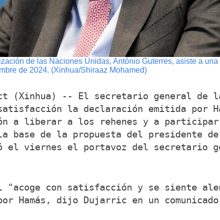
nización de las Naciones Unidas, António Guterres, asiste a una
ciembre de 2024. (Xinhua/Shiraaz Mohamed)
ct (Xinhua) -- El secretario general de l
satisfacción la declaración emitida por H
ón a liberar a los rehenes y a participar
la base de la propuesta del presidente de
ó el viernes el portavoz del secretario g
l "acoge con satisfacción y se siente ale
por Hamás, dijo Dujarric en un comunicado