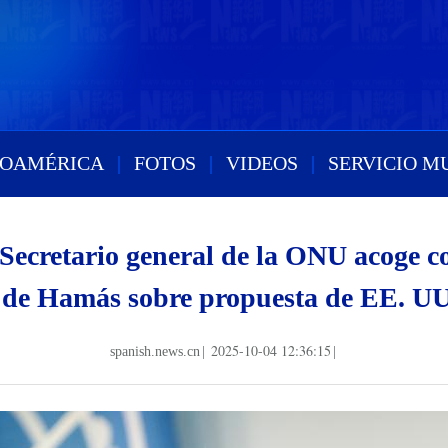
ROAMÉRICA
|
FOTOS
|
VIDEOS
|
SERVICIO M
Secretario general de la ONU acoge co
 de Hamás sobre propuesta de EE. U
2025-10-04 12:36:15
spanish.news.cn
|
|