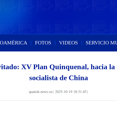
ROAMÉRICA
|
FOTOS
|
VIDEOS
|
SERVICIO M
vitado: XV Plan Quinquenal, hacia la
socialista de China
2025-10-19 18:31:45
spanish.news.cn
|
|