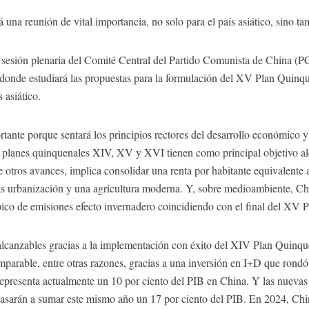
una reunión de vital importancia, no solo para el país asiático, sino t
a sesión plenaria del Comité Central del Partido Comunista de China (PC
a, donde estudiará las propuestas para la formulación del XV Plan Quinq
 asiático.
tante porque sentará los principios rectores del desarrollo económico y
 planes quinquenales XIV, XV y XVI tienen como principal objetivo al
e otros avances, implica consolidar una renta por habitante equivalente
más urbanización y una agricultura moderna. Y, sobre medioambiente, Ch
ico de emisiones efecto invernadero coincidiendo con el final del XV 
 alcanzables gracias a la implementación con éxito del XIV Plan Quinqu
parable, entre otras razones, gracias a una inversión en I+D que rondó
epresenta actualmente un 10 por ciento del PIB en China. Y las nuevas
pasarán a sumar este mismo año un 17 por ciento del PIB. En 2024, Ch