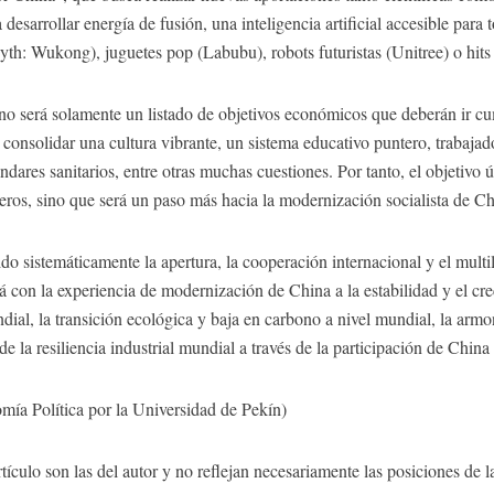
 desarrollar energía de fusión, una inteligencia artificial accesible par
yth: Wukong), juguetes pop (Labubu), robots futuristas (Unitree) o hit
o será solamente un listado de objetivos económicos que deberán ir cu
 consolidar una cultura vibrante, un sistema educativo puntero, trabajad
ndares sanitarios, entre otras muchas cuestiones. Por tanto, el objetivo
deros, sino que será un paso más hacia la modernización socialista de C
sistemáticamente la apertura, la cooperación internacional y el multil
 con la experiencia de modernización de China a la estabilidad y el c
ial, la transición ecológica y baja en carbono a nivel mundial, la armon
de la resiliencia industrial mundial a través de la participación de Chin
mía Política por la Universidad de Pekín)
tículo son las del autor y no reflejan necesariamente las posiciones de