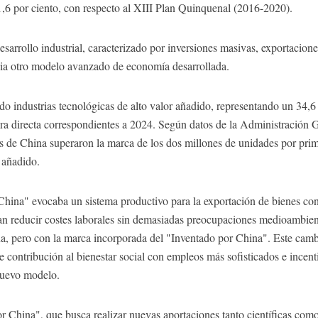
,6 por ciento, con respecto al XIII Plan Quinquenal (2016-2020).
esarrollo industrial, caracterizado por inversiones masivas, exportacion
ia otro modelo avanzado de economía desarrollada.
o industrias tecnológicas de alto valor añadido, representando un 34,6 
era directa correspondientes a 2024. Según datos de la Administración
os de China superaron la marca de los dos millones de unidades por pri
 añadido.
ina" evocaba un sistema productivo para la exportación de bienes con 
ían reducir costes laborales sin demasiadas preocupaciones medioambie
a, pero con la marca incorporada del "Inventado por China". Este camb
contribución al bienestar social con empleos más sofisticados e incentiv
nuevo modelo.
 China", que busca realizar nuevas aportaciones tanto científicas como