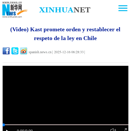
(Video) Kast promete orden y restablecer el
respeto de la ley en Chile
2025-12-16 06:28:33
spanish.news.cn
|
|