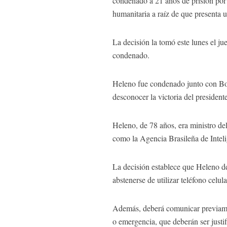
condenado a 21 años de prisión por i
humanitaria a raíz de que presenta 
La decisión la tomó este lunes el j
condenado.
Heleno fue condenado junto con Bol
desconocer la victoria del presiden
Heleno, de 78 años, era ministro del
como la Agencia Brasileña de Inteli
La decisión establece que Heleno deb
abstenerse de utilizar teléfono celul
Además, deberá comunicar previamen
o emergencia, que deberán ser justi