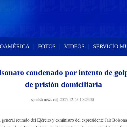
ROAMÉRICA
|
FOTOS
|
VIDEOS
|
SERVICIO M
sonaro condenado por intento de golp
de prisión domiciliaria
2025-12-23 10:23:30
spanish.news.cn
|
|
eneral retirado del Ejército y exministro del expresidente Jair Bolso