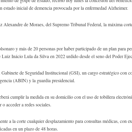
ntento de golpe de Estado, recibió hoy lunes la concesión del beneficio 
un estado inicial de demencia provocada por la enfermedad Alzheimer.
uez Alexandre de Moraes, del Supremo Tribunal Federal, la máxima corte 
sonaro y más de 20 personas por haber participado de un plan para per
te Luiz Inácio Lula da Silva en 2022 urdido desde el seno del Poder Ejec
 Gabinete de Seguridad Institucional (GSI), un cargo estratégico con co
gencia (ABIN) y la guardia presidencial.
erá cumplir la medida en su domicilio con el uso de tobillera electróni
ar o acceder a redes sociales.
te a la corte cualquier desplazamiento para consultas médicas, con ex
ficadas en un plazo de 48 horas.