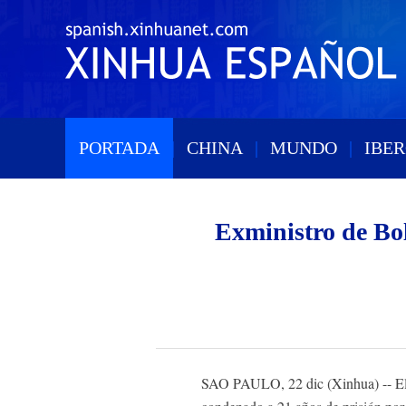
PORTADA
|
CHINA
|
MUNDO
|
IBE
Exministro de Bol
SAO PAULO, 22 dic (Xinhua) -- El g