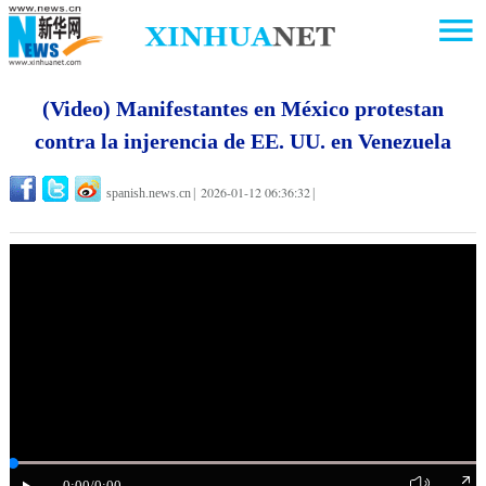
(Video) Manifestantes en México protestan
contra la injerencia de EE. UU. en Venezuela
2026-01-12 06:36:32
spanish.news.cn
|
|