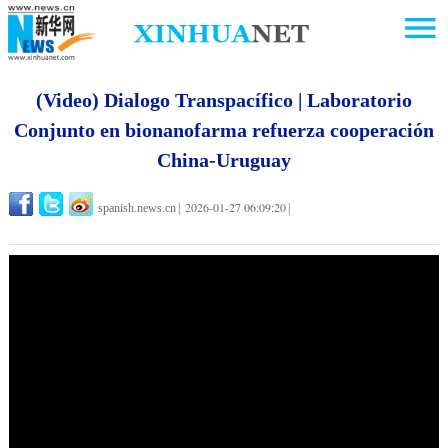
(Video) Dialogo Transpacífico | Laboratorio
Conjunto en bionanofarma refuerza cooperación
China-Uruguay
2026-01-27 06:09:20
spanish.news.cn
|
|