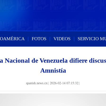
ROAMÉRICA
|
FOTOS
|
VIDEOS
|
SERVICIO M
 Nacional de Venezuela difiere discu
Amnistía
2026-02-14 07:15:32
spanish.news.cn
|
|