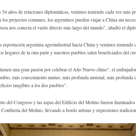
 54 años de relaciones diplomáticas, venimos teniendo cada vez más p
los proyectos comunes, los argentinos pueden viajar a China sin necesi
 ahora nos conecta el vuelo directo más largo del mundo", añadió el dipl
exportación argentina agroindustrial hacia China y venimos teniendo 
s hogares de la otra parte y nuestros pueblos salen beneficiados del cr
 tienen una gran pasión por celebrar el Año Nuevo chino", el embajado
ambio, más conocimiento mutuo, más profunda amistad, más profunda c
ficios tangibles a los dos pueblos".
to del Congreso y las aspas del Edificio del Molino fueron iluminados 
a Confitería del Molino, llevando a bordo artistas y expresiones tradici