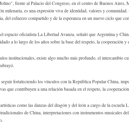
olino", frente al Palacio del Congreso, en el centro de Buenos Aires, 
ón milenaria, es una expresión viva de identidad, valores y comunidad. 
lia, del esfuerzo compartido y de la esperanza en un nuevo ciclo que co
e del espacio oficialista La Libertad Avanza, señaló que Argentina y Chi
lidado a lo largo de los años sobre la base del respeto, la cooperación y
ulos institucionales, existe algo mucho más profundo, el intercambio cult
subrayó.
guir fortaleciendo los vínculos con la República Popular China, impul
vas que contribuyen a una relación basada en el respeto, la cooperació
 artísticas como las danzas del dragón y del león a cargo de la escuela
s tradicionales de China, interpretaciones con instrumentos musicales del
o.