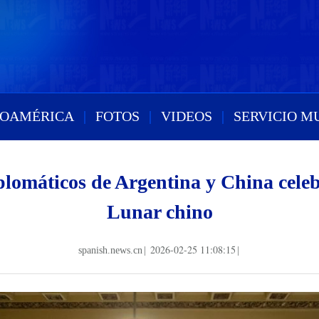
ROAMÉRICA
|
FOTOS
|
VIDEOS
|
SERVICIO M
iplomáticos de Argentina y China cele
Lunar chino
2026-02-25 11:08:15
spanish.news.cn
|
|