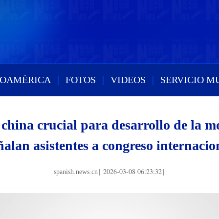
ROAMÉRICA
|
FOTOS
|
VIDEOS
|
SERVICIO M
 china crucial para desarrollo de la m
ñalan asistentes a congreso internacio
2026-03-08 06:23:32
spanish.news.cn
|
|