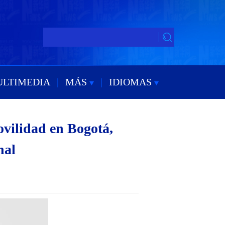
ULTIMEDIA
|
MÁS
|
IDIOMAS
ovilidad en Bogotá,
nal