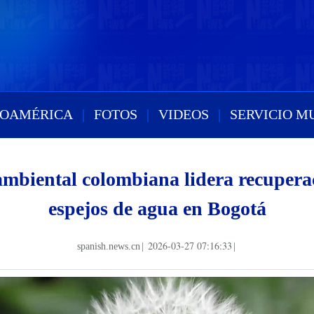
ROAMÉRICA
|
FOTOS
|
VIDEOS
|
SERVICIO M
 ambiental colombiana lidera recuper
espejos de agua en Bogotá
2026-03-27 07:16:33
spanish.news.cn
|
|