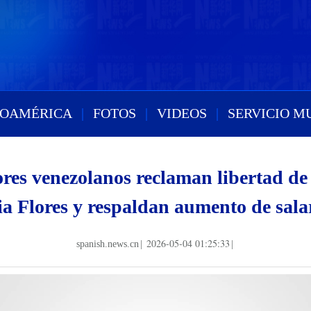
ROAMÉRICA
|
FOTOS
|
VIDEOS
|
SERVICIO M
res venezolanos reclaman libertad d
ia Flores y respaldan aumento de sala
2026-05-04 01:25:33
spanish.news.cn
|
|