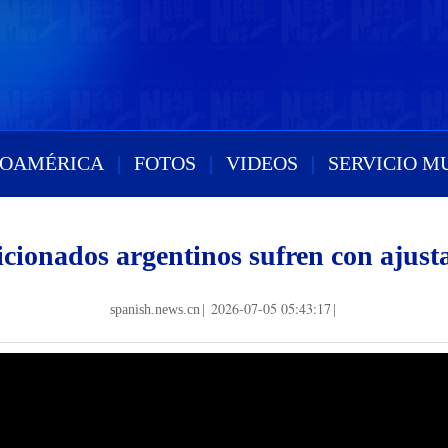
ROAMÉRICA
|
FOTOS
|
VIDEOS
|
SERVICIO M
icionados argentinos sufren con ajust
2026-07-05 05:43:17
spanish.news.cn
|
|