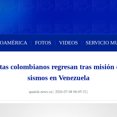
ROAMÉRICA
|
FOTOS
|
VIDEOS
|
SERVICIO M
stas colombianos regresan tras misión 
sismos en Venezuela
2026-07-08 06:05:32
spanish.news.cn
|
|