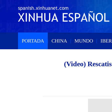
PORTADA
|
CHINA
|
MUNDO
|
IBE
(Video) Rescati