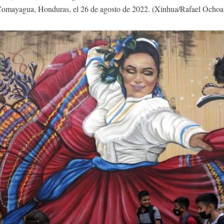
omayagua, Honduras, el 26 de agosto de 2022. (Xinhua/Rafael Ocho