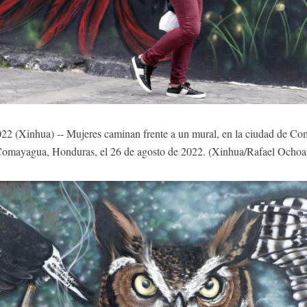
Xinhua) -- Mujeres caminan frente a un mural, en la ciudad de Com
omayagua, Honduras, el 26 de agosto de 2022. (Xinhua/Rafael Ocho