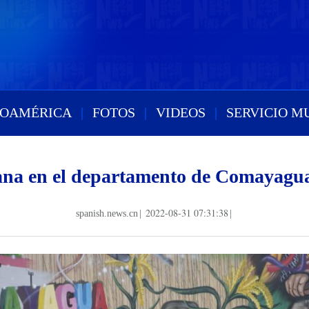
ROAMÉRICA
|
FOTOS
|
VIDEOS
|
SERVICIO M
iana en el departamento de Comayagu
2022-08-31 07:31:38
spanish.news.cn
|
|