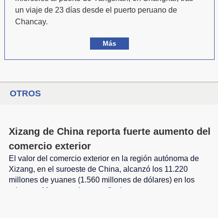
un viaje de 23 días desde el puerto peruano de
Chancay.
Más
OTROS
Xizang de China reporta fuerte aumento del
comercio exterior
El valor del comercio exterior en la región autónoma de
Xizang, en el suroeste de China, alcanzó los 11.220
millones de yuanes (1.560 millones de dólares) en los
primeros 11 meses de este año, lo que representa un
aumento interanual del 9,4 por ciento, superando el
promedio nacional en 4,5 puntos porcentuales.