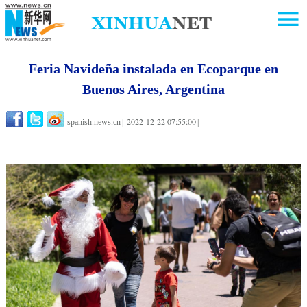
Feria Navideña instalada en Ecoparque en
Buenos Aires, Argentina
2022-12-22 07:55:00
spanish.news.cn
|
|