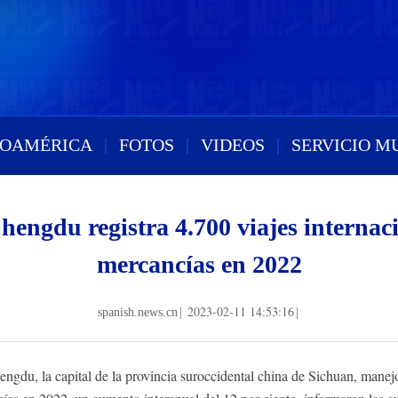
ROAMÉRICA
|
FOTOS
|
VIDEOS
|
SERVICIO M
engdu registra 4.700 viajes internaci
mercancías en 2022
2023-02-11 14:53:16
spanish.news.cn
|
|
u, la capital de la provincia suroccidental china de Sichuan, manejó