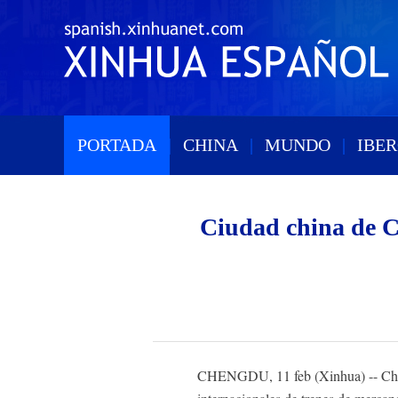
PORTADA
|
CHINA
|
MUNDO
|
IBE
Ciudad china de Ch
CHENGDU, 11 feb (Xinhua) -- Chengd