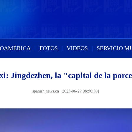
ROAMÉRICA
|
FOTOS
|
VIDEOS
|
SERVICIO M
xi: Jingdezhen, la "capital de la porc
2023-06-29 08:50:30
spanish.news.cn
|
|