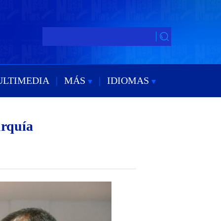
ULTIMEDIA
|
MÁS
|
IDIOMAS
urquía