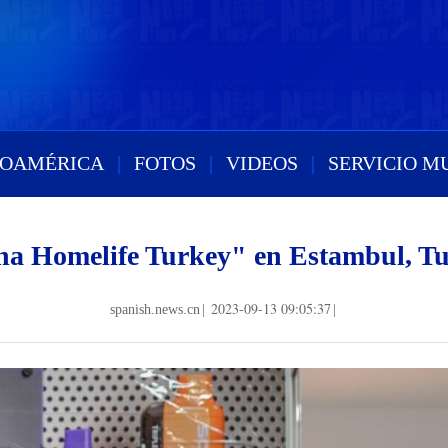
ROAMÉRICA
|
FOTOS
|
VIDEOS
|
SERVICIO M
a Homelife Turkey" en Estambul, T
2023-09-13 09:05:37
spanish.news.cn
|
|