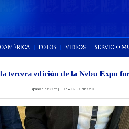
ROAMÉRICA
|
FOTOS
|
VIDEOS
|
SERVICIO M
la tercera edición de la Nebu Expo f
2023-11-30 20:33:10
spanish.news.cn
|
|