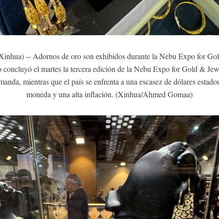
hua) -- Adornos de oro son exhibidos durante la Nebu Expo for Gold 
 concluyó el martes la tercera edición de la Nebu Expo for Gold & Jewe
emanda, mientras que el país se enfrenta a una escasez de dólares estad
moneda y una alta inflación. (Xinhua/Ahmed Gomaa)