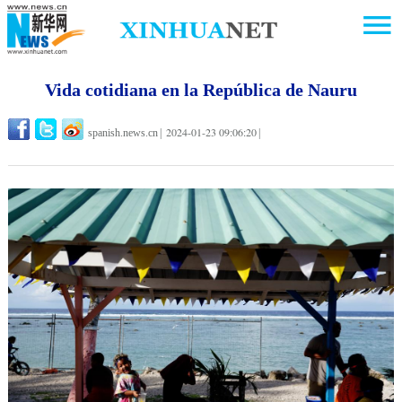
Vida cotidiana en la República de Nauru
2024-01-23 09:06:20
spanish.news.cn
|
|