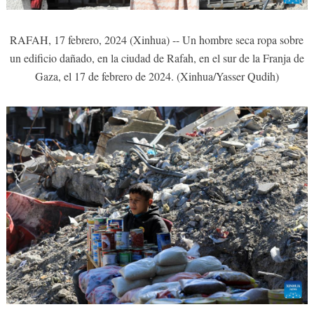
RAFAH, 17 febrero, 2024 (Xinhua) -- Un hombre seca ropa sobre
un edificio dañado, en la ciudad de Rafah, en el sur de la Franja de
Gaza, el 17 de febrero de 2024. (Xinhua/Yasser Qudih)