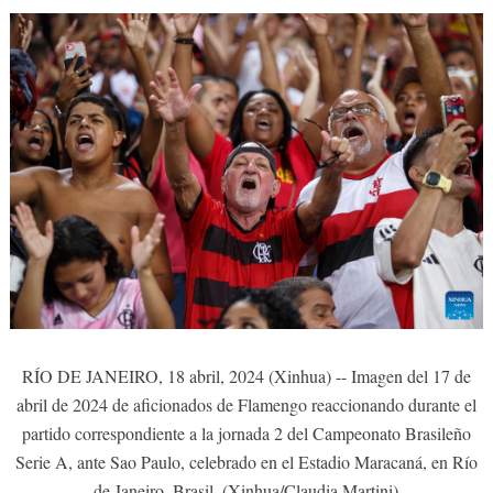
RÍO DE JANEIRO, 18 abril, 2024 (Xinhua) -- Imagen del 17 de
abril de 2024 de aficionados de Flamengo reaccionando durante el
partido correspondiente a la jornada 2 del Campeonato Brasileño
Serie A, ante Sao Paulo, celebrado en el Estadio Maracaná, en Río
de Janeiro, Brasil. (Xinhua/Claudia Martini)