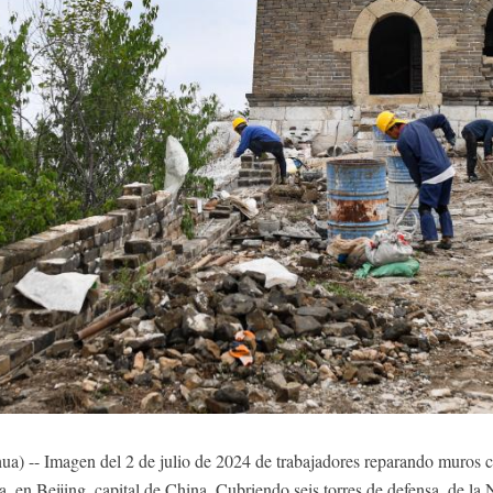
) -- Imagen del 2 de julio de 2024 de trabajadores reparando muros ce
, en Beijing, capital de China. Cubriendo seis torres de defensa, de la N