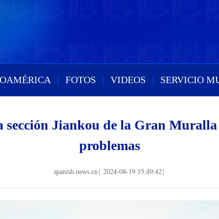
ROAMÉRICA
|
FOTOS
|
VIDEOS
|
SERVICIO M
a sección Jiankou de la Gran Muralla
problemas
2024-08-19 15:49:42
spanish.news.cn
|
|