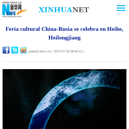
Feria cultural China-Rusia se celebra en Heihe,
Heilongjiang
2025-07-28 08:06:41
spanish.news.cn
|
|