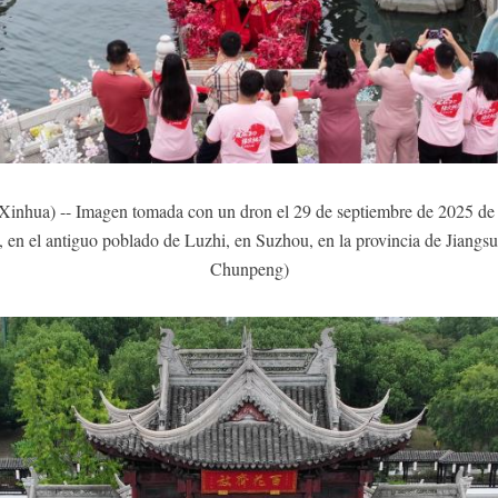
hua) -- Imagen tomada con un dron el 29 de septiembre de 2025 de p
, en el antiguo poblado de Luzhi, en Suzhou, en la provincia de Jiangsu,
Chunpeng)