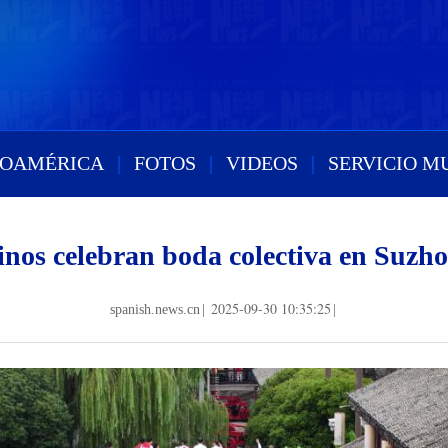
ROAMÉRICA
|
FOTOS
|
VIDEOS
|
SERVICIO M
inos celebran boda colectiva en Suzh
2025-09-30 10:35:25
spanish.news.cn
|
|