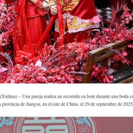
nhua) -- Una pareja realiza un recorrido en bote durante una boda col
 provincia de Jiangsu, en el este de China, el 29 de septiembre de 20