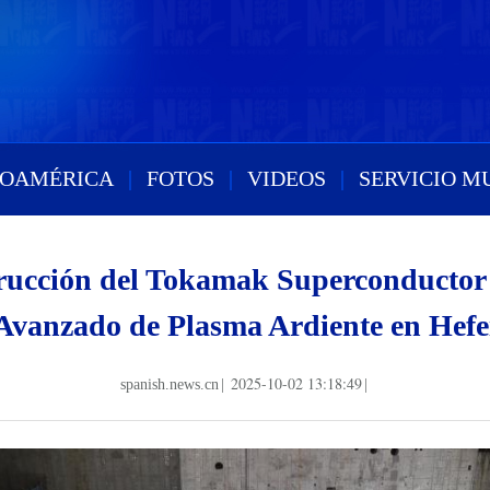
ROAMÉRICA
|
FOTOS
|
VIDEOS
|
SERVICIO M
strucción del Tokamak Superconductor
Avanzado de Plasma Ardiente en Hefe
2025-10-02 13:18:49
spanish.news.cn
|
|