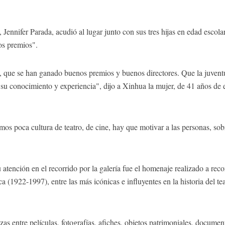
, Jennifer Parada, acudió al lugar junto con sus tres hijas en edad escol
os premios".
que se han ganado buenos premios y buenos directores. Que la juventu
 su conocimiento y experiencia", dijo a Xinhua la mujer, de 41 años de
os poca cultura de teatro, de cine, hay que motivar a las personas, sobr
atención en el recorrido por la galería fue el homenaje realizado a re
1922-1997), entre las más icónicas e influyentes en la historia del teat
s entre películas, fotografías, afiches, objetos patrimoniales, document