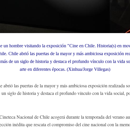
e un hombre visitando la exposición "Cine en Chile. Historia(s) en mov
le. Chile abrió las puertas de la mayor y más ambiciosa exposición real
 más de un siglo de historia y destaca el profundo vínculo con la vida soc
arte en diferentes épocas. (Xinhua/Jorge Villegas)
brió las puertas de la mayor y más ambiciosa exposición realizada sobre
un siglo de historia y destaca el profundo vínculo con la vida social, pol
ineteca Nacional de Chile acogerá durante la temporada del verano aus
ección inédita que rescata el compromiso del cine nacional con la memor