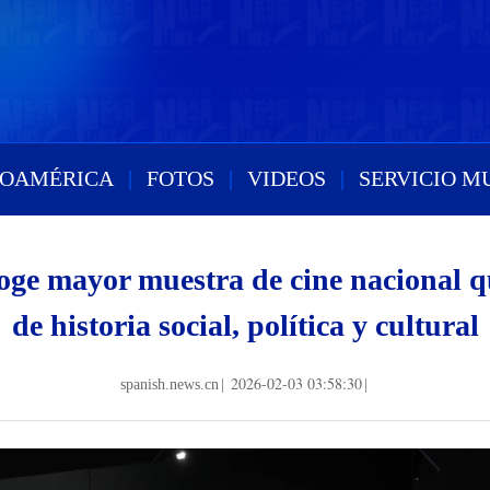
ROAMÉRICA
|
FOTOS
|
VIDEOS
|
SERVICIO M
coge mayor muestra de cine nacional qu
de historia social, política y cultural
2026-02-03 03:58:30
spanish.news.cn
|
|