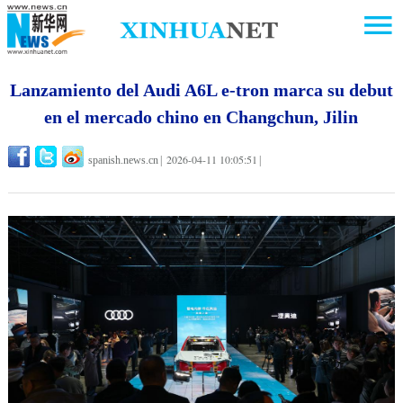
Lanzamiento del Audi A6L e-tron marca su debut
en el mercado chino en Changchun, Jilin
2026-04-11 10:05:51
spanish.news.cn
|
|