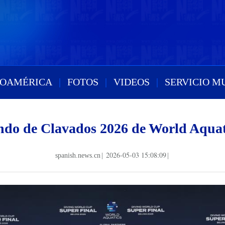
ROAMÉRICA
|
FOTOS
|
VIDEOS
|
SERVICIO M
do de Clavados 2026 de World Aquati
2026-05-03 15:08:09
spanish.news.cn
|
|