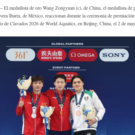
El medallista de oro Wang Zongyuan (c), de China, el medallista de p
vera Ibarra, de México, reaccionan durante la ceremonia de premiación
o de Clavados 2026 de World Aquatics, en Beijing, China, el 2 de ma