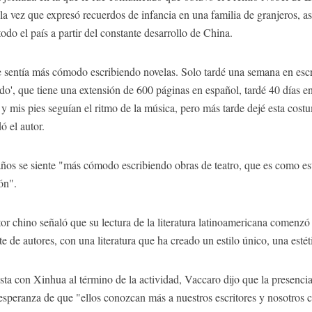
a la vez que expresó recuerdos de infancia en una familia de granjeros, 
odo el país a partir del constante desarrollo de China.
 sentía más cómodo escribiendo novelas. Solo tardé una semana en escrib
o', que tiene una extensión de 600 páginas en español, tardé 40 días en
.) y mis pies seguían el ritmo de la música, pero más tarde dejé esta cos
ó el autor.
os se siente "más cómodo escribiendo obras de teatro, que es como est
ón".
itor chino señaló que su lectura de la literatura latinoamericana comenz
 de autores, con una literatura que ha creado un estilo único, una estét
sta con Xinhua al término de la actividad, Vaccaro dijo que la presenci
speranza de que "ellos conozcan más a nuestros escritores y nosotros 