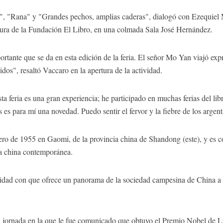
", "Rana" y "Grandes pechos, amplias caderas", dialogó con Ezequiel Mar
tura de la Fundación El Libro, en una colmada Sala José Hernández.
rtante que se da en esta edición de la feria. El señor Mo Yan viajó ex
idos", resaltó Vaccaro en la apertura de la actividad.
a feria es una gran experiencia; he participado en muchas ferias del li
s para mí una novedad. Puedo sentir el fervor y la fiebre de los argenti
brero de 1955 en Gaomi, de la provincia china de Shandong (este), y es 
ura china contemporánea.
idad con que ofrece un panorama de la sociedad campesina de China a lo 
jornada en la que le fue comunicado que obtuvo el Premio Nobel de Li