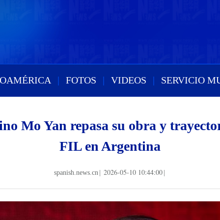
ROAMÉRICA
|
FOTOS
|
VIDEOS
|
SERVICIO M
ino Mo Yan repasa su obra y trayector
FIL en Argentina
2026-05-10 10:44:00
spanish.news.cn
|
|