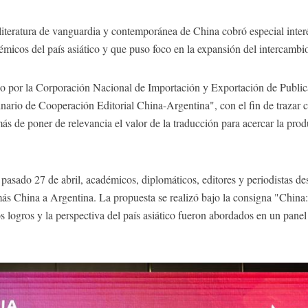
la literatura de vanguardia y contemporánea de China cobró especial int
émicos del país asiático y que puso foco en la expansión del intercambio
ado por la Corporación Nacional de Importación y Exportación de Publ
inario de Cooperación Editorial China-Argentina", con el fin de trazar
ás de poner de relevancia el valor de la traducción para acercar la produ
 pasado 27 de abril, académicos, diplomáticos, editores y periodistas dest
 más China a Argentina. La propuesta se realizó bajo la consigna "China: 
os logros y la perspectiva del país asiático fueron abordados en un panel