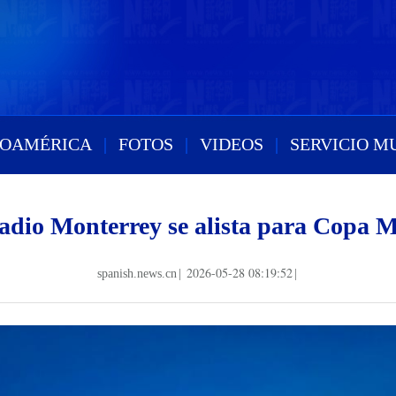
ROAMÉRICA
|
FOTOS
|
VIDEOS
|
SERVICIO M
adio Monterrey se alista para Copa 
2026-05-28 08:19:52
spanish.news.cn
|
|