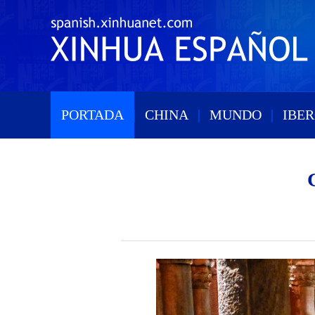
PORTADA
|
CHINA
|
MUNDO
|
IBE