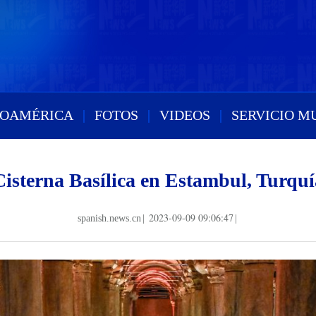
ROAMÉRICA
|
FOTOS
|
VIDEOS
|
SERVICIO M
Cisterna Basílica en Estambul, Turquí
2023-09-09 09:06:47
spanish.news.cn
|
|