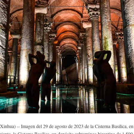
hua) -- Imagen del 29 de agosto de 2023 de la Cisterna Basílica, en
iento, la Cisterna Basílica, un depósito subterráneo bizantino de 1.500