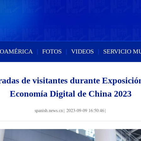
ROAMÉRICA
|
FOTOS
|
VIDEOS
|
SERVICIO M
adas de visitantes durante Exposició
Economía Digital de China 2023
2023-09-09 16:50:46
spanish.news.cn
|
|