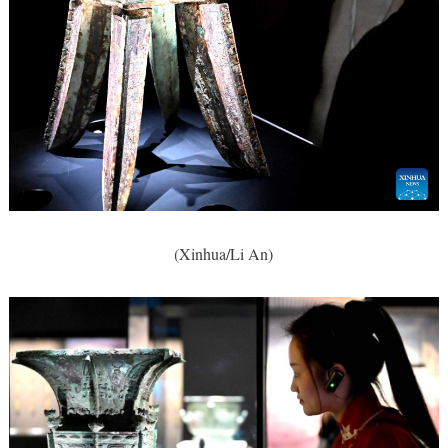
(Xinhua/Li An)