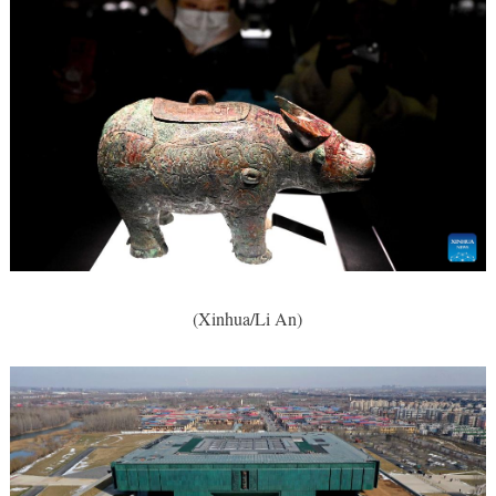
(Xinhua/Li An)