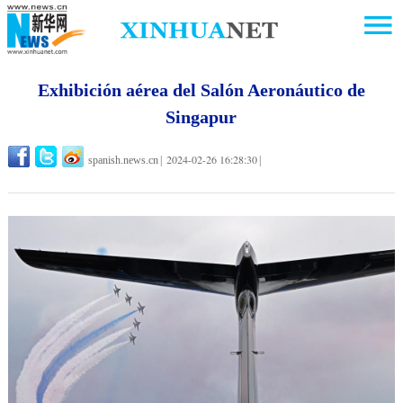
Exhibición aérea del Salón Aeronáutico de
Singapur
2024-02-26 16:28:30
spanish.news.cn
|
|